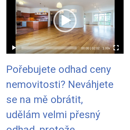
00:00
|
02:02
1.00x
Pořebujete odhad ceny
nemovitosti? Neváhjete
se na mě obrátit,
udělám velmi přesný
odhad, protože...