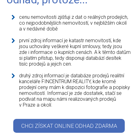
cenu nemovitosti zjišťuji z dat o reálných prodejích,
co nejpodobnějších nemovitostí, v nejbližším okolí
a v nedávné době
první zdroj informací je katastr nemovitostí, kde
jsou uchovány veškeré kupní smlouvy, tedy jsou
zde i informace o kupních cenách. A k těmto datům
si platím přístup, tedy disponuji databází desítek
tisíc prodejů a jejich cen.
druhý zdroj informací je databáze prodejů realitní
kanceláře FINCENTRUM REALITY, kde kromě
prodejní ceny mám k dispozici fotografie a popisky
nemovitostí. Informací je zde dostatek, stačí se
podívat na mapu námi realizovaných prodejů
v Praze a okolí.
CHCI ZÍSKAT ONLINE ODHAD ZDARMA