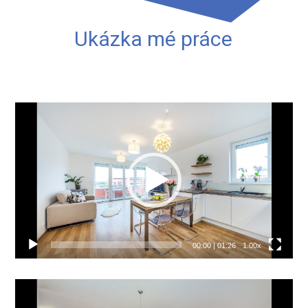
Ukázka mé práce
Video
přehrávač
00:00
|
01:26
1.00x
Video
přehrávač