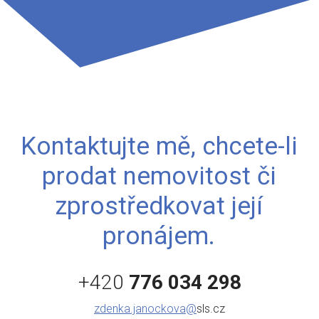
Kontaktujte mě, chcete-li
prodat nemovitost či
zprostředkovat její
pronájem.
+420
776 034 298
zdenka.janockova@
sls.cz