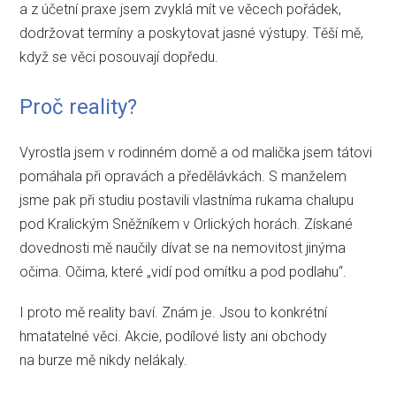
a z účetní praxe jsem zvyklá mít ve věcech pořádek,
dodržovat termíny a poskytovat jasné výstupy. Těší mě,
když se věci posouvají dopředu.
Proč reality?
Vyrostla jsem v rodinném domě a od malička jsem tátovi
pomáhala při opravách a předělávkách. S manželem
jsme pak při studiu postavili vlastníma rukama chalupu
pod Kralickým Sněžníkem v Orlických horách. Získané
dovednosti mě naučily dívat se na nemovitost jinýma
očima. Očima, které „vidí pod omítku a pod podlahu“.
I proto mě reality baví. Znám je. Jsou to konkrétní
hmatatelné věci. Akcie, podílové listy ani obchody
na burze mě nikdy nelákaly.