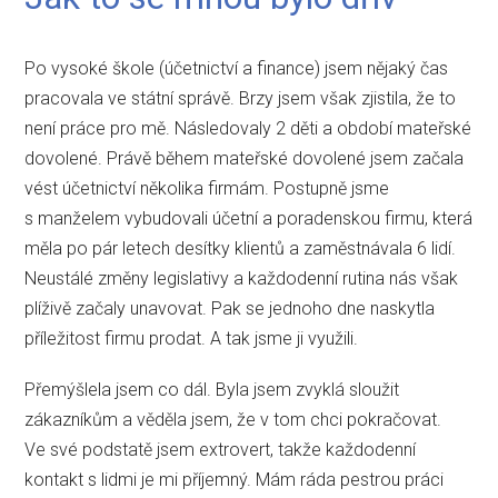
Po vysoké škole (účetnictví a finance) jsem nějaký čas
pracovala ve státní správě. Brzy jsem však zjistila, že to
není práce pro mě. Následovaly 2 děti a období mateřské
dovolené. Právě během mateřské dovolené jsem začala
vést účetnictví několika firmám. Postupně jsme
s manželem vybudovali účetní a poradenskou firmu, která
měla po pár letech desítky klientů a zaměstnávala 6 lidí.
Neustálé změny legislativy a každodenní rutina nás však
plíživě začaly unavovat. Pak se jednoho dne naskytla
příležitost firmu prodat. A tak jsme ji využili.
Přemýšlela jsem co dál. Byla jsem zvyklá sloužit
zákazníkům a věděla jsem, že v tom chci pokračovat.
Ve své podstatě jsem extrovert, takže každodenní
kontakt s lidmi je mi příjemný. Mám ráda pestrou práci