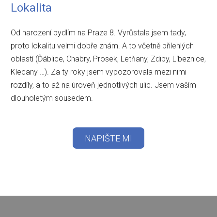
Lokalita
Od narození bydlím na Praze 8. Vyrůstala jsem tady,
proto lokalitu velmi dobře znám. A to včetně přilehlých
oblastí (Ďáblice, Chabry, Prosek, Letňany, Zdiby, Líbeznice,
Klecany …). Za ty roky jsem vypozorovala mezi nimi
rozdíly, a to až na úroveň jednotlivých ulic. Jsem vaším
dlouholetým sousedem.
NAPIŠTE MI