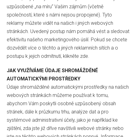
uzpůsobené „na míru“ Vašim zájmům (včetně
společností, které s námi nejsou propojené). Tyto
reklamy můžete vidět na našich i jiných webových
stránkách. Uvedený postup nám pomáhá vést a sledovat
efektivitu našeho marketingového úsilí. Pokud se chcete
dozvědět více o těchto a jiných reklamních sítích a o
postupu k jejich odmítnutí, klikněte zde.
JAK VYUŽÍVÁME ÚDAJE SHROMÁŽDĚNÉ
AUTOMATICKÝMI PROSTŘEDKY
Údaje shromážděné automatickými prostředky na našich
webových stránkách můžeme používat k tomu,
abychom Vám poskytli osobně uzpůsobený obsah
stránek, dále k průzkumu trhu, analýze dat a pro
systémové administrativní účely, jako je například ke
zjištění, zda jste již dříve navštívili webové stránky nebo
jste na těchto webových stránkách poprvé. Informace