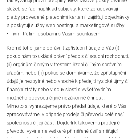
tak vyžadují právní předpisy. Mezi takové poskytovatele
služeb se řadí například subjekty, které zpracovávají
platby provedené platebními kartami, zajišťují objednávky
a poskytují služby web hostingu a marketingové služby.
• jinými třetími osobami s Vaším souhlasem.
Kromě toho, jsme oprávnit zpřístupnit údaje o Vás (i)
pokud nám to ukládá právní předpis či soudní rozhodnutí,
(ii) orgánům činným v trestním řízení či jiným správním
úřadům, nebo (iii) pokud se domníváme, že zpřístupnění
údajů je nezbytné nebo vhodné k předejití fyzické újmy či
finanční ztráty nebo v souvislosti s vyšetřováním
možného podvodu či jiné nezákonné činnosti.
Mimoto si vyhrazujeme právo předat údaje, které o Vás
zpracováváme, v případě prodeje či převodu celé naší
společnosti či její části. Dojde-li k takovému prodeji či
převodu, vyvineme veškeré přiměřené úsilí směřující